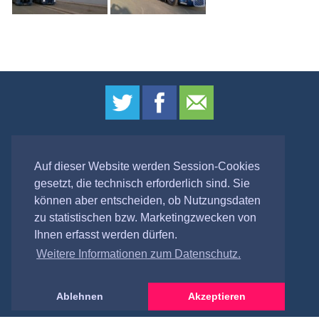
IMPRESSUM
|
DATENSCHUTZ
Auf dieser Website werden Session-Cookies
(c) 2026
gesetzt, die technisch erforderlich sind. Sie
Gewerblicher Güterverkehr
können aber entscheiden, ob Nutzungsdaten
Dieter Schumacher GbR
zu statistischen bzw. Marketingzwecken von
Am Handelspark 12
Ihnen erfasst werden dürfen.
18184 Neuendorf
Weitere Informationen zum Datenschutz.
Telefon: +49 (0) 38204 / 671 - 40
Telefax: +49 (0) 38204 / 671 - 45
Ablehnen
Akzeptieren